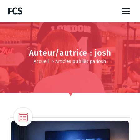
A
FCS
l
l
e
r
a
u
Auteur/autrice : josh
c
Accueil
>
Articles publiés parjosh
o
n
t
e
n
u